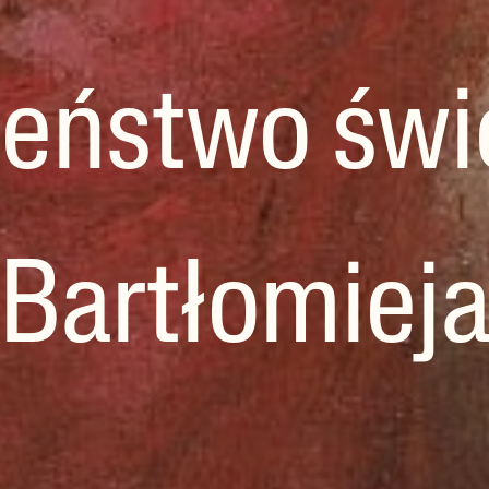
eństwo świ
Bartłomiej