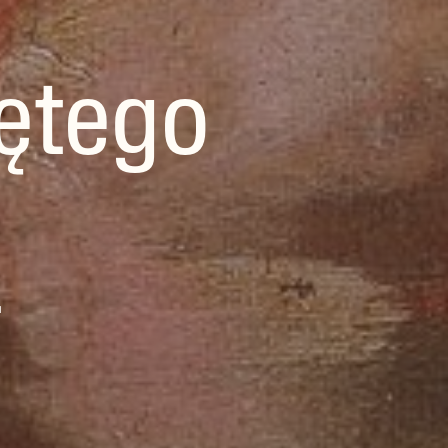
ętego
a