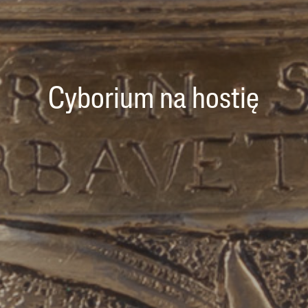
Cyborium na hostię